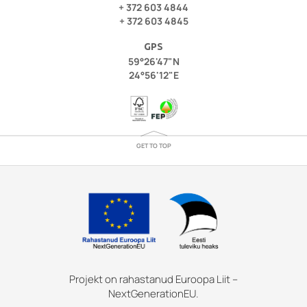
+ 372 603 4844
+ 372 603 4845
GPS
59°26'47"N
24°56'12"E
GET TO TOP
Projekt on rahastanud Euroopa Liit –
NextGenerationEU.