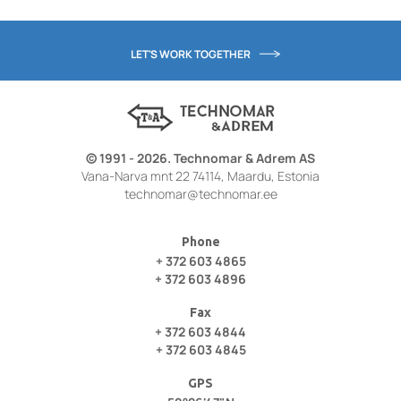
LET'S WORK TOGETHER
© 1991 - 2026. Technomar & Adrem AS
Vana-Narva mnt 22 74114, Maardu, Estonia
technomar@technomar.ee
Phone
+ 372 603 4865
+ 372 603 4896
Fax
+ 372 603 4844
+ 372 603 4845
GPS