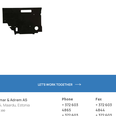
LET'S WORK TOGETHER
Phone
Fax
omar & Adrem AS
+ 372 603
+ 372 603
4, Maardu, Estonia
4865
4844
.ee
+ 372 603
+ 372 603