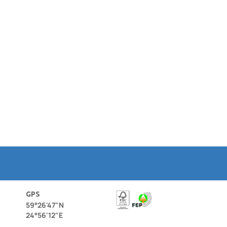
GPS
59°26'47"N
24°56'12"E