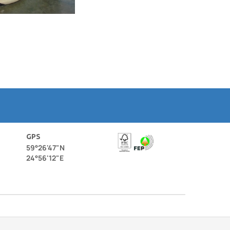
GPS
59°26'47"N
24°56'12"E