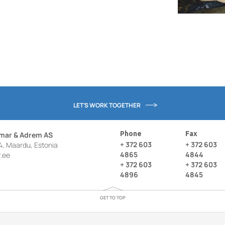
LET'S WORK TOGETHER
Phone
Fax
omar & Adrem AS
+ 372 603
+ 372 603
4, Maardu, Estonia
4865
4844
.ee
+ 372 603
+ 372 603
4896
4845
GET TO TOP