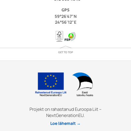
GPS
59°26'47"N
24°56'12"E
GET TO TOP
Projekt on rahastanud Euroopa Liit –
NextGenerationEU.
Loe lähemalt →