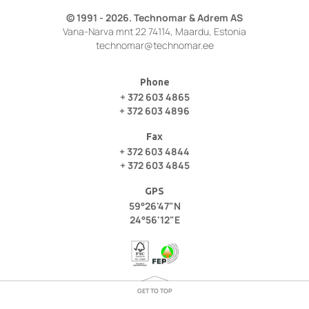
© 1991 - 2026. Technomar & Adrem AS
Vana-Narva mnt 22 74114, Maardu, Estonia
technomar@technomar.ee
Phone
+ 372 603 4865
+ 372 603 4896
Fax
+ 372 603 4844
+ 372 603 4845
GPS
59°26'47"N
24°56'12"E
GET TO TOP