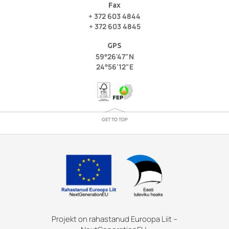
Fax
+ 372 603 4844
+ 372 603 4845
GPS
59°26'47"N
24°56'12"E
GET TO TOP
Projekt on rahastanud Euroopa Liit –