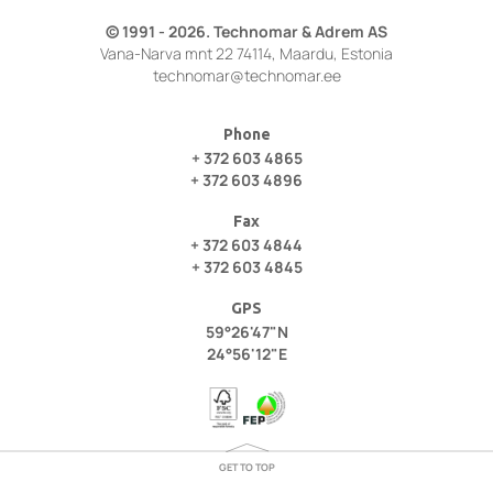
© 1991 - 2026. Technomar & Adrem AS
Vana-Narva mnt 22 74114, Maardu, Estonia
technomar@technomar.ee
Phone
+ 372 603 4865
+ 372 603 4896
Fax
+ 372 603 4844
+ 372 603 4845
GPS
59°26'47"N
24°56'12"E
GET TO TOP