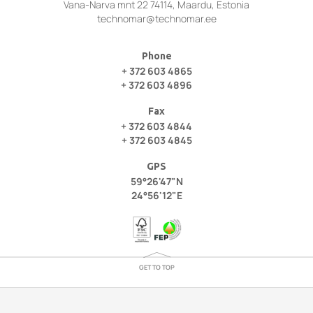
Vana-Narva mnt 22 74114, Maardu, Estonia
technomar@technomar.ee
Phone
+ 372 603 4865
+ 372 603 4896
Fax
+ 372 603 4844
+ 372 603 4845
GPS
59°26'47"N
24°56'12"E
GET TO TOP