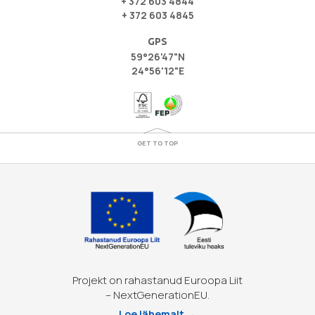
+ 372 603 4844
+ 372 603 4845
GPS
59°26'47"N
24°56'12"E
GET TO TOP
Projekt on rahastanud Euroopa Liit
– NextGenerationEU.
Loe lähemalt →