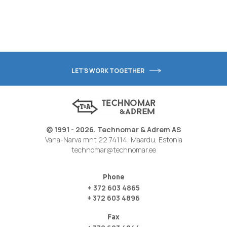
LET'S WORK TOGETHER
© 1991 - 2026. Technomar & Adrem AS
Vana-Narva mnt 22 74114, Maardu, Estonia
technomar@technomar.ee
Phone
+ 372 603 4865
+ 372 603 4896
Fax